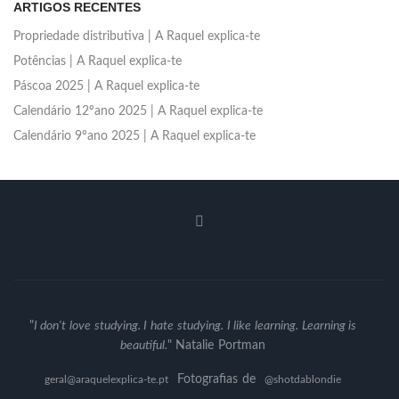
ARTIGOS RECENTES
Propriedade distributiva | A Raquel explica-te
Potências | A Raquel explica-te
Páscoa 2025 | A Raquel explica-te
Calendário 12ºano 2025 | A Raquel explica-te
Calendário 9ºano 2025 | A Raquel explica-te
"
I don't love studying. I hate studying. I like learning. Learning is
beautiful.
" Natalie Portman
Fotografias de
geral@araquelexplica-te.pt
@shotdablondie