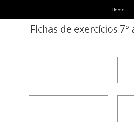
Home
Fichas de exercícios 7º