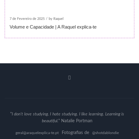
7 de Fevereiro de 2025
/
by Raquel
Volume e Capacidade | A Raquel explica-te
"
I don't love studying. I hate studying. I like learning. Learning is
beautiful.
" Natalie Portman
Fotografias de
geral@araquelexplica-te.pt
@shotdablondie