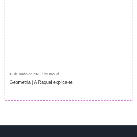
15 de Junho de 2023
/
by Raquel
Geometria | A Raquel explica-te
…