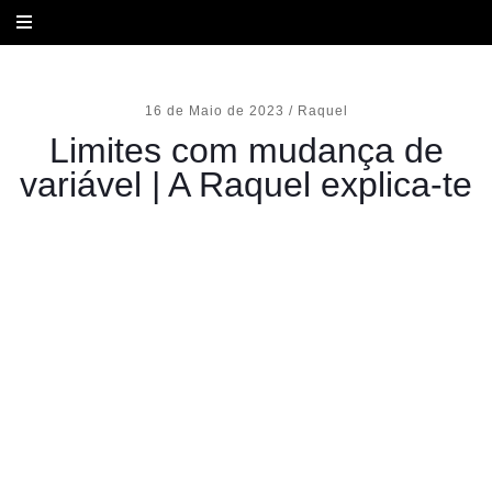
Aqui tens um esquema para te ajudar a perceber como fazer a mudança
de variável na resolução de limites.
16 de Maio de 2023
/
Raquel
Limites com mudança de
variável | A Raquel explica-te