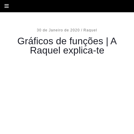
Gráficos de funções: função constante, função linear, função módulo,
função quadrática, função cúbica e raiz quadrada.
30 de Janeiro de 2020
/
Raquel
Gráficos de funções | A
Raquel explica-te