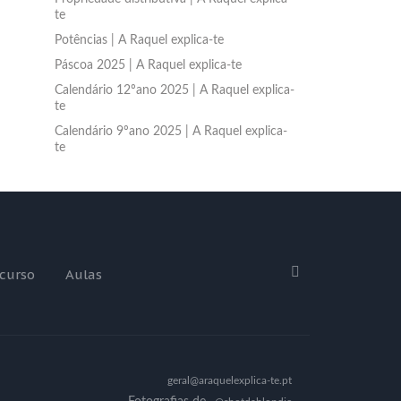
te
Potências | A Raquel explica-te
Páscoa 2025 | A Raquel explica-te
Calendário 12ºano 2025 | A Raquel explica-
te
Calendário 9ºano 2025 | A Raquel explica-
te
curso
Aulas
geral@araquelexplica-te.pt