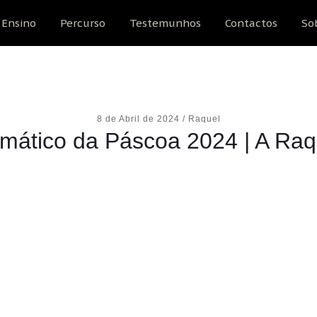
 + Ovo + Coelho = 18+18 Coelho = 15
Ensino
Percurso
Testemunhos
Contactos
So
8 de Abril de 2024
/
Raquel
mático da Páscoa 2024 | A Raqu