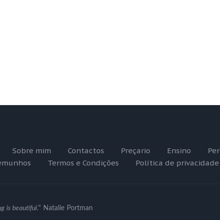
Sobre mim
Contactos
Preçario
Ensino
Per
emunhos
Termos e Condições
Política de privacidade
g is beautiful.
" Natalie Portman