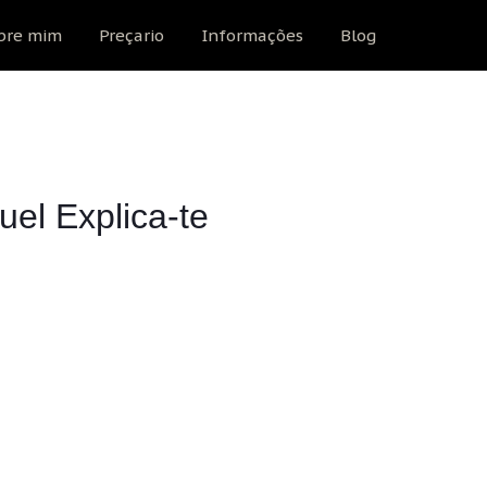
bre mim
Preçario
Informações
Blog
el Explica-te