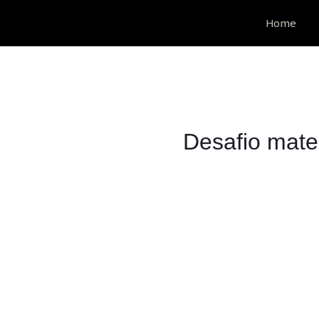
Desafio matemático da Páscoa 2024 Solução: Ovo = 18:3 = 6 Coelho
Home
Desafio mate