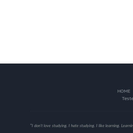
HOME
Test
"
I don't love studying. I hate studying. I like learning. Learnin