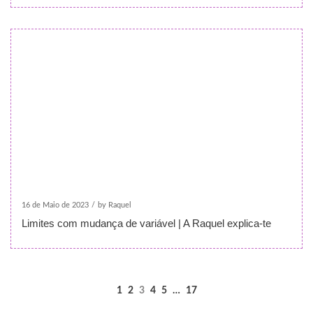
16 de Maio de 2023
/
by Raquel
Limites com mudança de variável | A Raquel explica-te
1
2
3
4
5
…
17