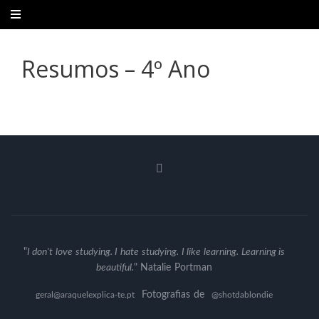
Resumos – 4º Ano
"
I don't love studying. I hate studying. I like learning. Learning is
beautiful.
" Natalie Portman
Fotografias de
geral@araquelexplica-te.pt
@shotdablondie